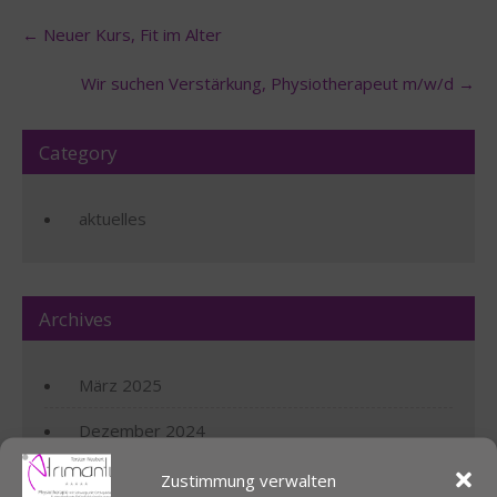
Post
←
Neuer Kurs, Fit im Alter
navigation
Wir suchen Verstärkung, Physiotherapeut m/w/d
→
Category
aktuelles
Archives
März 2025
Dezember 2024
Juli 2024
Zustimmung verwalten