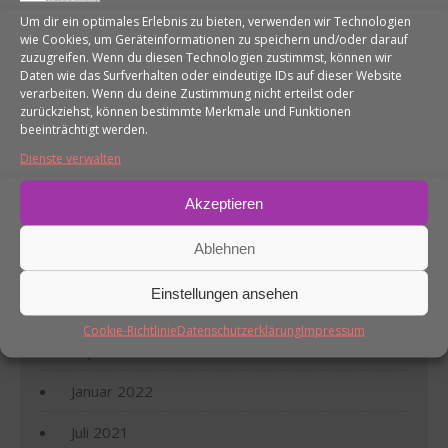
Februar 2024
Um dir ein optimales Erlebnis zu bieten, verwenden wir Technologien
wie Cookies, um Geräteinformationen zu speichern und/oder darauf
zuzugreifen. Wenn du diesen Technologien zustimmst, können wir
Dezember 2023
Daten wie das Surfverhalten oder eindeutige IDs auf dieser Website
verarbeiten. Wenn du deine Zustimmung nicht erteilst oder
August 2023
zurückziehst, können bestimmte Merkmale und Funktionen
beeinträchtigt werden.
Juni 2023
Dienste verwalten
Mai 2023
Akzeptieren
Januar 2023
Ablehnen
Dezember 2022
Einstellungen ansehen
Oktober 2022
Cookie-Richtlinie
Datenschutzerklärung
Impressum
September 2022
Januar 2022
Juli 2021