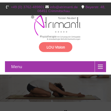
+49 (0) 3762-489801
info@atrimanti.de
Beyerstr. 48,
08451 Crimmitschau
LOU Vision
Menu